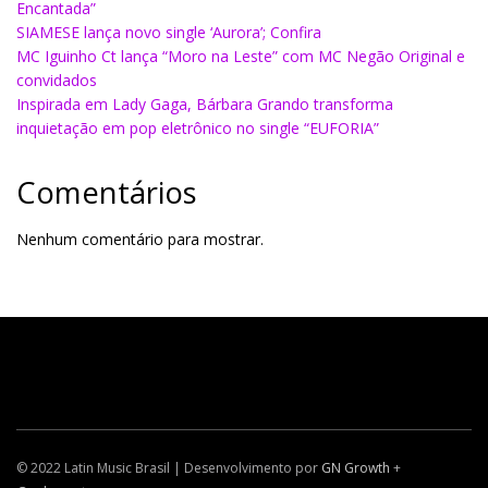
Encantada”
SIAMESE lança novo single ‘Aurora’; Confira
MC Iguinho Ct lança “Moro na Leste” com MC Negão Original e
convidados
Inspirada em Lady Gaga, Bárbara Grando transforma
inquietação em pop eletrônico no single “EUFORIA”
Comentários
Nenhum comentário para mostrar.
© 2022 Latin Music Brasil | Desenvolvimento por
GN Growth
+