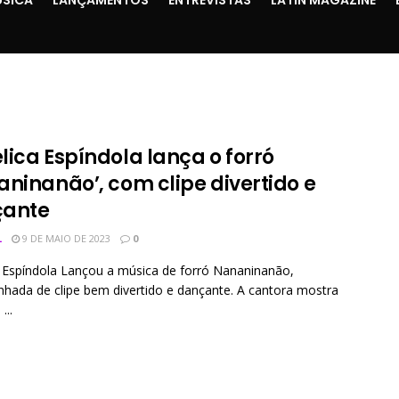
lica Espíndola lança o forró
aninanão’, com clipe divertido e
ante
L
9 DE MAIO DE 2023
0
 Espíndola Lançou a música de forró Nananinanão,
ada de clipe bem divertido e dançante. A cantora mostra
...