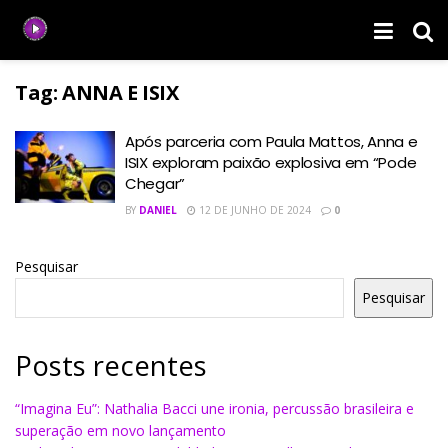
Tag:
ANNA E ISIX
Após parceria com Paula Mattos, Anna e
ISIX exploram paixão explosiva em “Pode
Chegar”
BY
DANIEL
12 DE JUNHO DE 2024
0
Pesquisar
Pesquisar
Posts recentes
“Imagina Eu”: Nathalia Bacci une ironia, percussão brasileira e
superação em novo lançamento