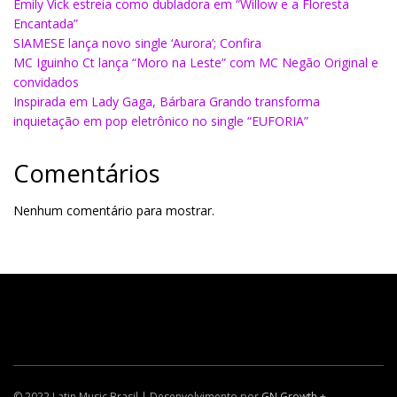
Emily Vick estreia como dubladora em “Willow e a Floresta
Encantada”
SIAMESE lança novo single ‘Aurora’; Confira
MC Iguinho Ct lança “Moro na Leste” com MC Negão Original e
convidados
Inspirada em Lady Gaga, Bárbara Grando transforma
inquietação em pop eletrônico no single “EUFORIA”
Comentários
Nenhum comentário para mostrar.
© 2022 Latin Music Brasil | Desenvolvimento por
GN Growth
+