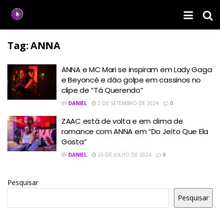
Tag:
ANNA
ANNA e MC Mari se inspiram em Lady Gaga
e Beyoncé e dão golpe em cassinos no
clipe de “Tá Querendo”
BY
DANIEL
2 DE SETEMBRO DE 2024
0
ZAAC está de volta e em clima de
romance com ANNA em “Do Jeito Que Ela
Gosta”
BY
DANIEL
25 DE JULHO DE 2024
0
Pesquisar
Pesquisar