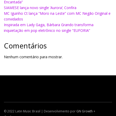
Encantada”
SIAMESE lança novo single ‘Aurora’; Confira
MC Iguinho Ct lança “Moro na Leste” com MC Negão Original e
convidados
Inspirada em Lady Gaga, Bárbara Grando transforma
inquietação em pop eletrônico no single “EUFORIA”
Comentários
Nenhum comentário para mostrar.
© 2022 Latin Music Brasil | Desenvolvimento por
GN Growth
+