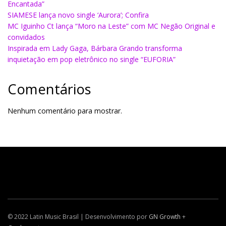
Encantada”
SIAMESE lança novo single ‘Aurora’; Confira
MC Iguinho Ct lança “Moro na Leste” com MC Negão Original e
convidados
Inspirada em Lady Gaga, Bárbara Grando transforma
inquietação em pop eletrônico no single “EUFORIA”
Comentários
Nenhum comentário para mostrar.
© 2022 Latin Music Brasil | Desenvolvimento por
GN Growth
+