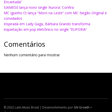
Encantada”
SIAMESE lança novo single ‘Aurora’; Confira
MC Iguinho Ct lança “Moro na Leste” com MC Negão Original e
convidados
Inspirada em Lady Gaga, Bárbara Grando transforma
inquietação em pop eletrônico no single “EUFORIA”
Comentários
Nenhum comentário para mostrar.
© 2022 Latin Music Brasil | Desenvolvimento por
GN Growth
+