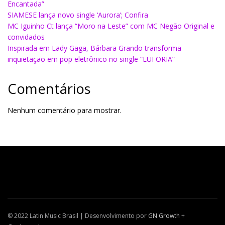
Encantada”
SIAMESE lança novo single ‘Aurora’; Confira
MC Iguinho Ct lança “Moro na Leste” com MC Negão Original e
convidados
Inspirada em Lady Gaga, Bárbara Grando transforma
inquietação em pop eletrônico no single “EUFORIA”
Comentários
Nenhum comentário para mostrar.
© 2022 Latin Music Brasil | Desenvolvimento por
GN Growth
+