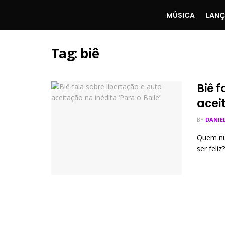
MÚSICA
LAN
Tag:
biê
Biê f
aceit
BY
DANIE
Quem nun
ser feliz