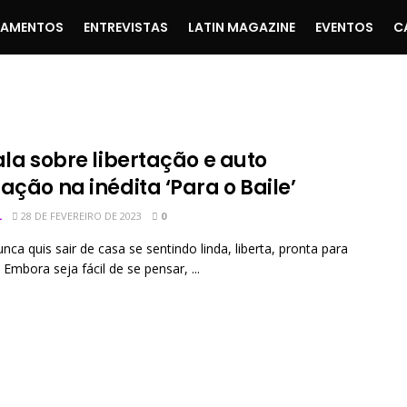
ÇAMENTOS
ENTREVISTAS
LATIN MAGAZINE
EVENTOS
C
ala sobre libertação e auto
ação na inédita ‘Para o Baile’
L
28 DE FEVEREIRO DE 2023
0
ca quis sair de casa se sentindo linda, liberta, pronta para
? Embora seja fácil de se pensar, ...