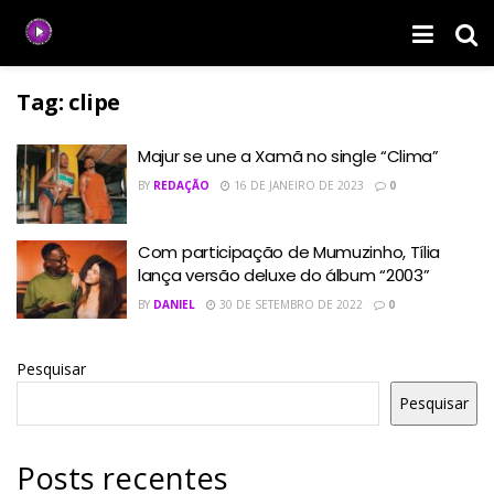
Tag:
clipe
Majur se une a Xamã no single “Clima”
BY
REDAÇÃO
16 DE JANEIRO DE 2023
0
Com participação de Mumuzinho, Tília
lança versão deluxe do álbum “2003”
BY
DANIEL
30 DE SETEMBRO DE 2022
0
Pesquisar
Pesquisar
Posts recentes