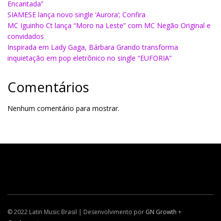
Encantada”
SIAMESE lança novo single ‘Aurora’; Confira
MC Iguinho Ct lança “Moro na Leste” com MC Negão Original e
convidados
Inspirada em Lady Gaga, Bárbara Grando transforma
inquietação em pop eletrônico no single “EUFORIA”
Comentários
Nenhum comentário para mostrar.
© 2022 Latin Music Brasil | Desenvolvimento por
GN Growth
+