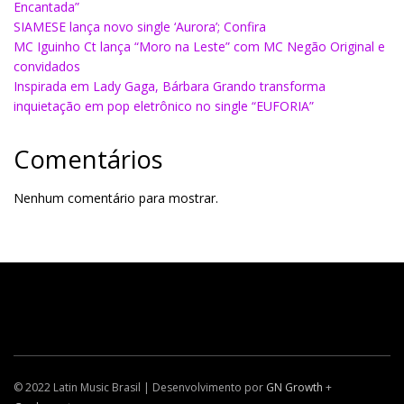
Encantada”
SIAMESE lança novo single ‘Aurora’; Confira
MC Iguinho Ct lança “Moro na Leste” com MC Negão Original e
convidados
Inspirada em Lady Gaga, Bárbara Grando transforma
inquietação em pop eletrônico no single “EUFORIA”
Comentários
Nenhum comentário para mostrar.
© 2022 Latin Music Brasil | Desenvolvimento por
GN Growth
+