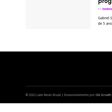
prog
BY
DANIE
Gabriel 
de 5 ano
© 2022 Latin Music Brasil | Desenvolvimento por
GN Growth