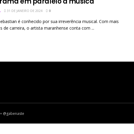
rama em paralelo à música
L
31 DE JANEIRO DE 2024
0
Sebastian é conhecido por sua irreverência musical. Com mais
s de carreira, o artista maranhense conta com ...
+
@gabenaste