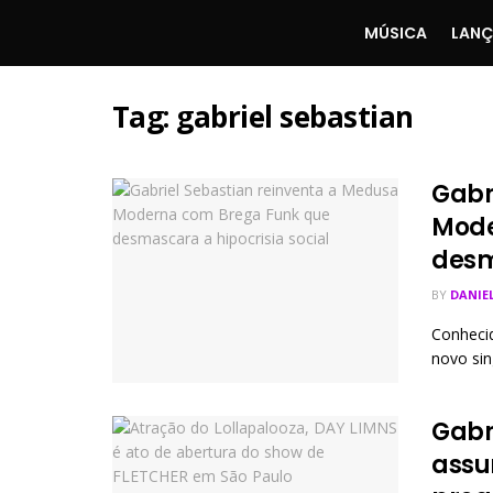
MÚSICA
LAN
Tag:
gabriel sebastian
Gabr
Mode
desm
BY
DANIE
Conhecid
novo sin
Gabr
assu