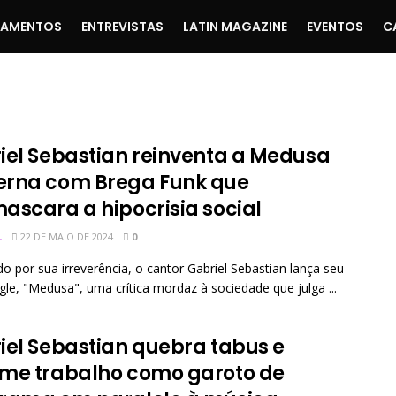
ÇAMENTOS
ENTREVISTAS
LATIN MAGAZINE
EVENTOS
C
iel Sebastian reinventa a Medusa
rna com Brega Funk que
ascara a hipocrisia social
L
22 DE MAIO DE 2024
0
o por sua irreverência, o cantor Gabriel Sebastian lança seu
gle, "Medusa", uma crítica mordaz à sociedade que julga ...
iel Sebastian quebra tabus e
me trabalho como garoto de