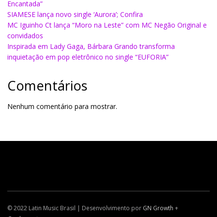
Encantada”
SIAMESE lança novo single ‘Aurora’; Confira
MC Iguinho Ct lança “Moro na Leste” com MC Negão Original e
convidados
Inspirada em Lady Gaga, Bárbara Grando transforma
inquietação em pop eletrônico no single “EUFORIA”
Comentários
Nenhum comentário para mostrar.
© 2022 Latin Music Brasil | Desenvolvimento por
GN Growth
+