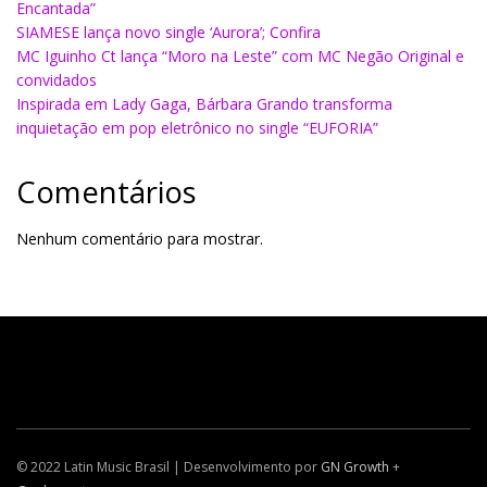
Encantada”
SIAMESE lança novo single ‘Aurora’; Confira
MC Iguinho Ct lança “Moro na Leste” com MC Negão Original e
convidados
Inspirada em Lady Gaga, Bárbara Grando transforma
inquietação em pop eletrônico no single “EUFORIA”
Comentários
Nenhum comentário para mostrar.
© 2022 Latin Music Brasil | Desenvolvimento por
GN Growth
+