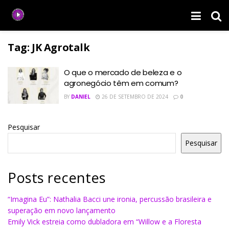
Tag:
JK Agrotalk
O que o mercado de beleza e o
agronegócio têm em comum?
BY
DANIEL
26 DE SETEMBRO DE 2024
0
Pesquisar
Pesquisar
Posts recentes
“Imagina Eu”: Nathalia Bacci une ironia, percussão brasileira e
superação em novo lançamento
Emily Vick estreia como dubladora em “Willow e a Floresta