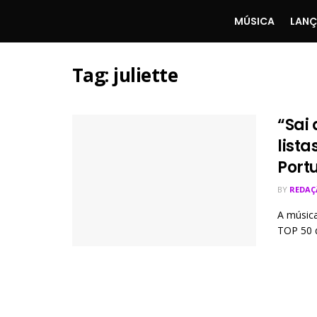
MÚSICA
LAN
Tag:
juliette
“Sai 
lista
Port
BY
REDAÇ
A música
TOP 50 d