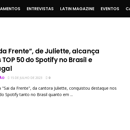
ÇAMENTOS
ENTREVISTAS
LATIN MAGAZINE
EVENTOS
C
da Frente”, de Juliette, alcança
s TOP 50 do Spotify no Brasil e
ugal
ÃO
15 DE JULHO DE 2023
0
 "Sai da Frente", da cantora Juliette, conquistou destaque nos
o Spotify tanto no Brasil quanto em ...