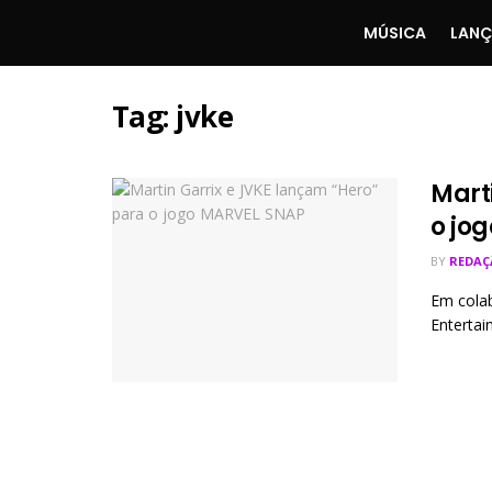
MÚSICA
LAN
Tag:
jvke
Mart
o jo
BY
REDAÇ
Em cola
Entertai