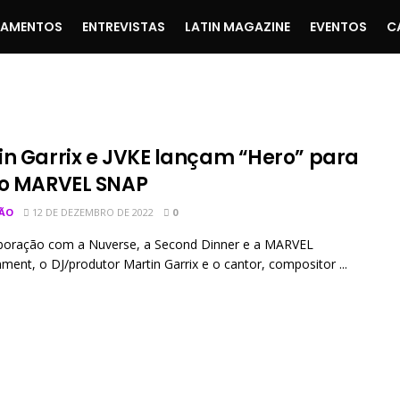
ÇAMENTOS
ENTREVISTAS
LATIN MAGAZINE
EVENTOS
C
in Garrix e JVKE lançam “Hero” para
go MARVEL SNAP
ÃO
12 DE DEZEMBRO DE 2022
0
boração com a Nuverse, a Second Dinner e a MARVEL
nment, o DJ/produtor Martin Garrix e o cantor, compositor ...