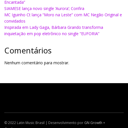
Encantada”
SIAMESE lança novo single ‘Aurora’; Confira
MC Iguinho Ct lança “Moro na Leste” com MC Negão Original e
convidados
Inspirada em Lady Gaga, Bárbara Grando transforma
inquietação em pop eletrônico no single “EUFORIA”
Comentários
Nenhum comentário para mostrar.
© 2022 Latin Music Brasil | Desenvolvimento por
GN Growth
+