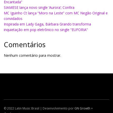
Encantada”
SIAMESE lança novo single ‘Aurora’; Confira
MC Iguinho Ct lança “Moro na Leste” com MC Negão Original e
convidados
Inspirada em Lady Gaga, Bárbara Grando transforma
inquietação em pop eletrônico no single “EUFORIA”
Comentários
Nenhum comentário para mostrar.
© 2022 Latin Music Brasil | Desenvolvimento por
GN Growth
+