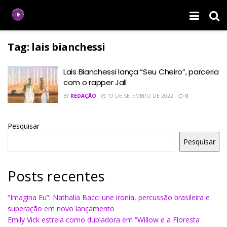
Tag:
lais bianchessi
Lais Bianchessi lança “Seu Cheiro”, parceria
com o rapper Jall
BY
REDAÇÃO
19 DE SETEMBRO DE 2022
0
Pesquisar
Pesquisar
Posts recentes
“Imagina Eu”: Nathalia Bacci une ironia, percussão brasileira e
superação em novo lançamento
Emily Vick estreia como dubladora em “Willow e a Floresta