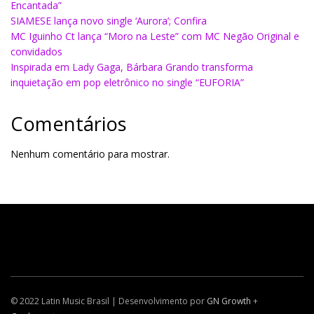
Encantada”
SIAMESE lança novo single ‘Aurora’; Confira
MC Iguinho Ct lança “Moro na Leste” com MC Negão Original e
convidados
Inspirada em Lady Gaga, Bárbara Grando transforma
inquietação em pop eletrônico no single “EUFORIA”
Comentários
Nenhum comentário para mostrar.
© 2022 Latin Music Brasil | Desenvolvimento por
GN Growth
+