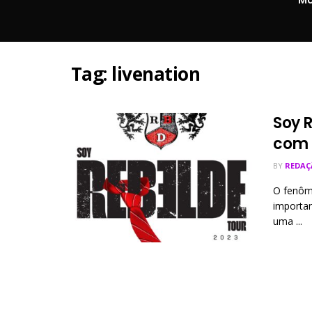
Tag:
livenation
Soy 
com 
BY
REDAÇ
O fenôm
importa
uma ...