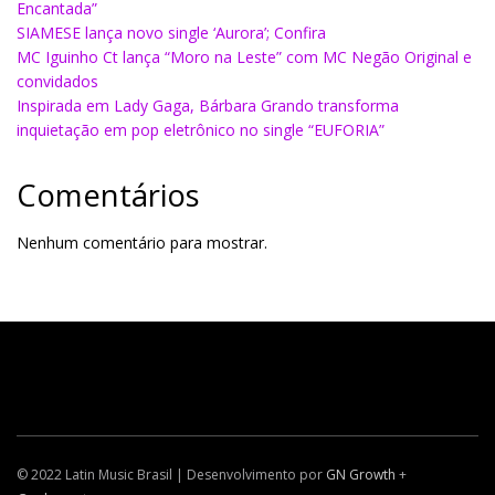
Encantada”
SIAMESE lança novo single ‘Aurora’; Confira
MC Iguinho Ct lança “Moro na Leste” com MC Negão Original e
convidados
Inspirada em Lady Gaga, Bárbara Grando transforma
inquietação em pop eletrônico no single “EUFORIA”
Comentários
Nenhum comentário para mostrar.
© 2022 Latin Music Brasil | Desenvolvimento por
GN Growth
+