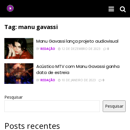
Tag:
manu gavassi
Manu Gavassi lança projeto audiovisual
BY
REDAÇÃO
12 DE DEZEMBRO DE 2023
0
Acústico MTV com Manu Gavassi ganha
data de estreia
BY
REDAÇÃO
10 DE JANEIRO DE 2023
0
Pesquisar
Pesquisar
Posts recentes