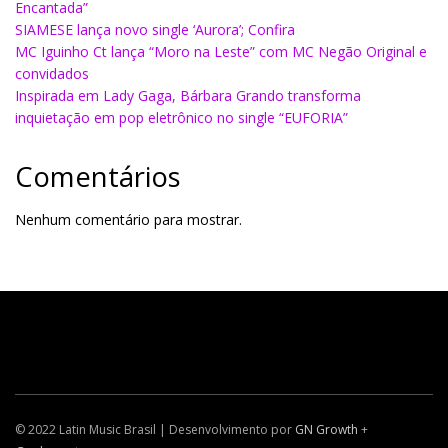
Encantada”
SIAMESE lança novo single ‘Aurora’; Confira
MC Iguinho Ct lança “Moro na Leste” com MC Negão Original e
convidados
Inspirada em Lady Gaga, Bárbara Grando transforma
inquietação em pop eletrônico no single “EUFORIA”
Comentários
Nenhum comentário para mostrar.
© 2022 Latin Music Brasil | Desenvolvimento por
GN Growth
+