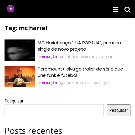
Tag:
mc hariel
MC Hariel lança “LUA POR LUA”, primeiro
single de novo projeto
BY
REDAÇÃO
1 DE NOVEMBRO DE 2023
0
Paramount+ divulga trailer de série que
une funk e futebol
BY
REDAÇÃO
1 DE OUTUBRO DE 2022
0
Pesquisar
Pesquisar
Posts recentes