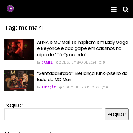
Tag:
mc mari
ANNA e MC Mari se inspiram em Lady Gaga
e Beyoncé e dão golpe em cassinos no
clipe de “Tá Querendo”
BY
DANIEL
2 DE SETEMBRO DE 2024
0
“Sentada Braba”: Biel lança funk-piseiro ao
lado de MC Mari
BY
REDAÇÃO
1 DE OUTUBRO DE 2023
0
Pesquisar
Pesquisar