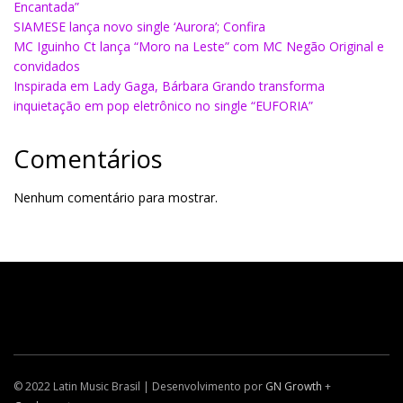
Encantada”
SIAMESE lança novo single ‘Aurora’; Confira
MC Iguinho Ct lança “Moro na Leste” com MC Negão Original e
convidados
Inspirada em Lady Gaga, Bárbara Grando transforma
inquietação em pop eletrônico no single “EUFORIA”
Comentários
Nenhum comentário para mostrar.
© 2022 Latin Music Brasil | Desenvolvimento por
GN Growth
+