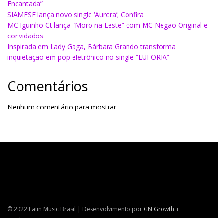
Encantada”
SIAMESE lança novo single ‘Aurora’; Confira
MC Iguinho Ct lança “Moro na Leste” com MC Negão Original e
convidados
Inspirada em Lady Gaga, Bárbara Grando transforma
inquietação em pop eletrônico no single “EUFORIA”
Comentários
Nenhum comentário para mostrar.
© 2022 Latin Music Brasil | Desenvolvimento por
GN Growth
+