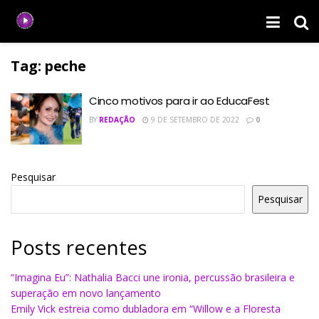
Tag:
peche
Cinco motivos para ir ao EducaFest
BY
REDAÇÃO
9 DE SETEMBRO DE 2022
0
Pesquisar
Pesquisar
Posts recentes
“Imagina Eu”: Nathalia Bacci une ironia, percussão brasileira e
superação em novo lançamento
Emily Vick estreia como dubladora em “Willow e a Floresta