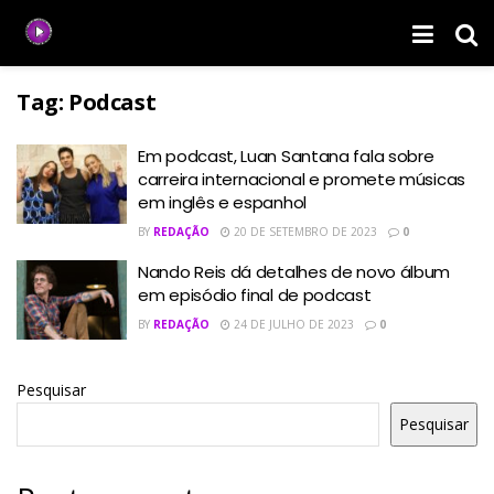
Tag:
Podcast
Em podcast, Luan Santana fala sobre
carreira internacional e promete músicas
em inglês e espanhol
BY
REDAÇÃO
20 DE SETEMBRO DE 2023
0
Nando Reis dá detalhes de novo álbum
em episódio final de podcast
BY
REDAÇÃO
24 DE JULHO DE 2023
0
Pesquisar
Pesquisar