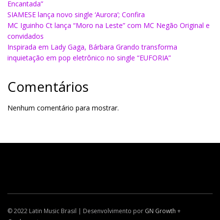
Encantada”
SIAMESE lança novo single ‘Aurora’; Confira
MC Iguinho Ct lança “Moro na Leste” com MC Negão Original e
convidados
Inspirada em Lady Gaga, Bárbara Grando transforma
inquietação em pop eletrônico no single “EUFORIA”
Comentários
Nenhum comentário para mostrar.
© 2022 Latin Music Brasil | Desenvolvimento por
GN Growth
+