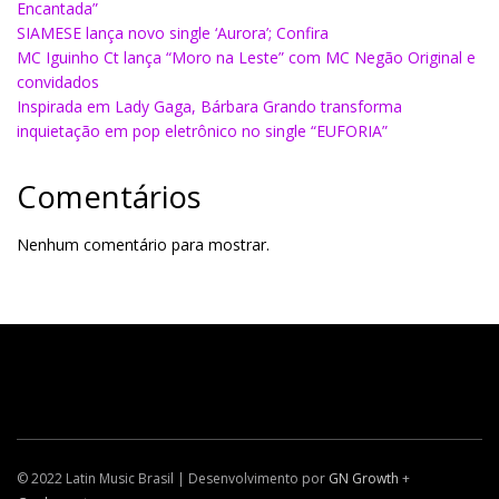
Encantada”
SIAMESE lança novo single ‘Aurora’; Confira
MC Iguinho Ct lança “Moro na Leste” com MC Negão Original e
convidados
Inspirada em Lady Gaga, Bárbara Grando transforma
inquietação em pop eletrônico no single “EUFORIA”
Comentários
Nenhum comentário para mostrar.
© 2022 Latin Music Brasil | Desenvolvimento por
GN Growth
+