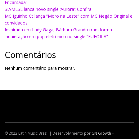
Encantada”
SIAMESE lança novo single ‘Aurora’; Confira
MC Iguinho Ct lança “Moro na Leste” com MC Negão Original e
convidados
Inspirada em Lady Gaga, Bárbara Grando transforma
inquietação em pop eletrônico no single “EUFORIA”
Comentários
Nenhum comentário para mostrar.
© 2022 Latin Music Brasil | Desenvolvimento por
GN Growth
+