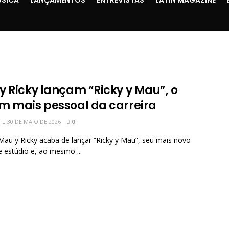
SICA
LANÇAMENTOS
ENTREVISTAS
LATIN MAGAZINE
y Ricky lançam “Ricky y Mau”, o
m mais pessoal da carreira
30 DE MAIO DE 2026
0
Mau y Ricky acaba de lançar “Ricky y Mau”, seu mais novo
 estúdio e, ao mesmo ...