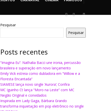
EVENTOS
CARNAVAL
CINEMA
FAMOSOS
Pesquisar
Pesquisar
Posts recentes
“Imagina Eu”: Nathalia Bacci une ironia, percussão
brasileira e superação em novo lançamento
Emily Vick estreia como dubladora em “Willow e a
Floresta Encantada”
SIAMESE lança novo single ‘Aurora’; Confira
MC Iguinho Ct lança “Moro na Leste” com MC
Negão Original e convidados
Inspirada em Lady Gaga, Bárbara Grando
transforma inquietação em pop eletrônico no single