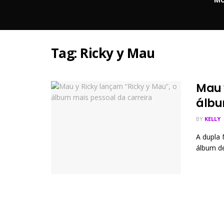
MÚ
Tag:
Ricky y Mau
Mau 
álbu
BY
KELLY
A dupla 
álbum de