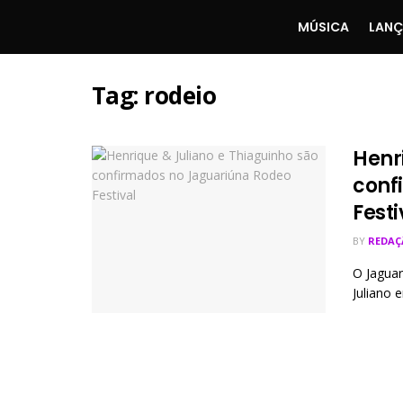
MÚSICA
LAN
Tag:
rodeio
Henr
conf
Festi
BY
REDAÇ
O Jaguar
Juliano e