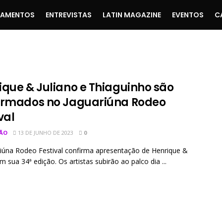
ÇAMENTOS
ENTREVISTAS
LATIN MAGAZINE
EVENTOS
C
ique & Juliano e Thiaguinho são
irmados no Jaguariúna Rodeo
val
ÃO
13 DE JUNHO DE 2023
0
iúna Rodeo Festival confirma apresentação de Henrique &
m sua 34ª edição. Os artistas subirão ao palco dia ...