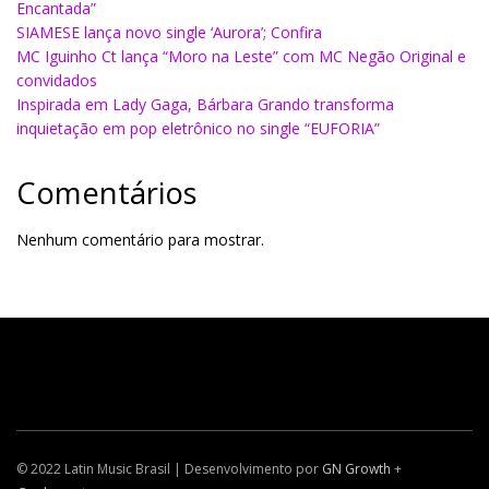
Encantada”
SIAMESE lança novo single ‘Aurora’; Confira
MC Iguinho Ct lança “Moro na Leste” com MC Negão Original e
convidados
Inspirada em Lady Gaga, Bárbara Grando transforma
inquietação em pop eletrônico no single “EUFORIA”
Comentários
Nenhum comentário para mostrar.
© 2022 Latin Music Brasil | Desenvolvimento por
GN Growth
+