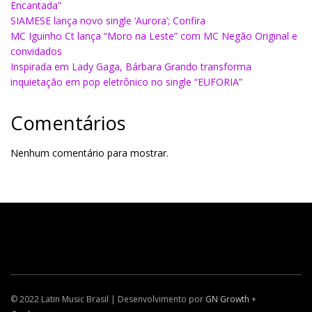
Encantada”
SIAMESE lança novo single ‘Aurora’; Confira
MC Iguinho Ct lança “Moro na Leste” com MC Negão Original e
convidados
Inspirada em Lady Gaga, Bárbara Grando transforma
inquietação em pop eletrônico no single “EUFORIA”
Comentários
Nenhum comentário para mostrar.
© 2022 Latin Music Brasil | Desenvolvimento por
GN Growth
+