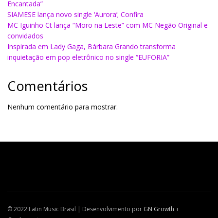
Encantada”
SIAMESE lança novo single ‘Aurora’; Confira
MC Iguinho Ct lança “Moro na Leste” com MC Negão Original e
convidados
Inspirada em Lady Gaga, Bárbara Grando transforma
inquietação em pop eletrônico no single “EUFORIA”
Comentários
Nenhum comentário para mostrar.
© 2022 Latin Music Brasil | Desenvolvimento por
GN Growth
+