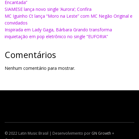
Encantada”
SIAMESE lança novo single ‘Aurora’; Confira
MC Iguinho Ct lança “Moro na Leste” com MC Negão Original e
convidados
Inspirada em Lady Gaga, Bárbara Grando transforma
inquietação em pop eletrônico no single “EUFORIA”
Comentários
Nenhum comentário para mostrar.
© 2022 Latin Music Brasil | Desenvolvimento por
GN Growth
+