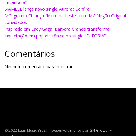
Encantada”
SIAMESE lança novo single ‘Aurora’; Confira
MC Iguinho Ct lança “Moro na Leste” com MC Negão Original e
convidados
Inspirada em Lady Gaga, Bárbara Grando transforma
inquietação em pop eletrônico no single “EUFORIA”
Comentários
Nenhum comentário para mostrar.
© 2022 Latin Music Brasil | Desenvolvimento por
GN Growth
+