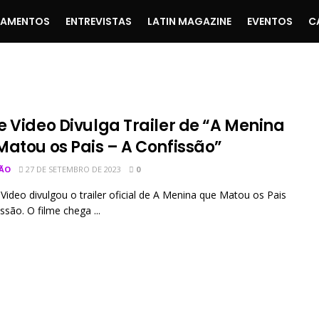
ÇAMENTOS
ENTREVISTAS
LATIN MAGAZINE
EVENTOS
C
e Video Divulga Trailer de “A Menina
Matou os Pais – A Confissão”
ÃO
27 DE SETEMBRO DE 2023
0
Video divulgou o trailer oficial de A Menina que Matou os Pais
ssão. O filme chega ...