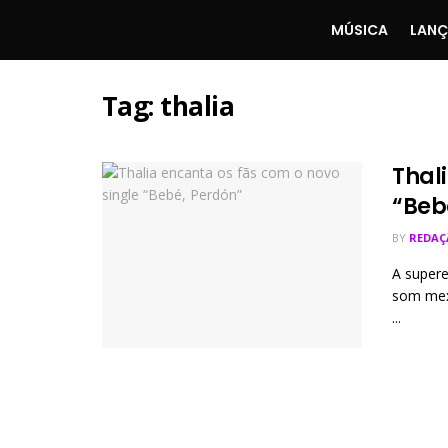
MÚSICA
LAN
Tag:
thalia
Thal
“Beb
BY
REDAÇ
A supere
som mexi
...