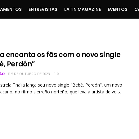
ÇAMENTOS
ENTREVISTAS
LATIN MAGAZINE
EVENTOS
C
ia encanta os fãs com o novo single
é, Perdón”
ÃO
5 DE OUTUBRO DE 2023
0
strela Thalia lança seu novo single "Bebé, Perdón", um novo
cano, no ritmo sierreño norteño, que leva a artista de volta