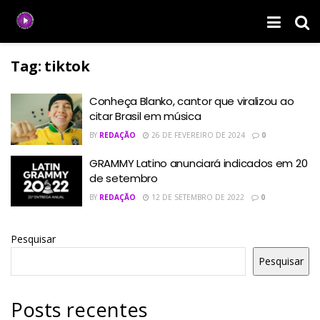
Tag:
tiktok
Conheça Blanko, cantor que viralizou ao
citar Brasil em música
BY
REDAÇÃO
26 DE FEVEREIRO DE 2024
0
GRAMMY Latino anunciará indicados em 20
de setembro
BY
REDAÇÃO
12 DE SETEMBRO DE 2022
0
Pesquisar
Pesquisar
Posts recentes