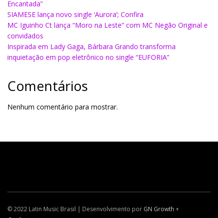
Encantada”
SIAMESE lança novo single ‘Aurora’; Confira
MC Iguinho Ct lança “Moro na Leste” com MC Negão Original e
convidados
Inspirada em Lady Gaga, Bárbara Grando transforma
inquietação em pop eletrônico no single “EUFORIA”
Comentários
Nenhum comentário para mostrar.
© 2022 Latin Music Brasil | Desenvolvimento por
GN Growth
+