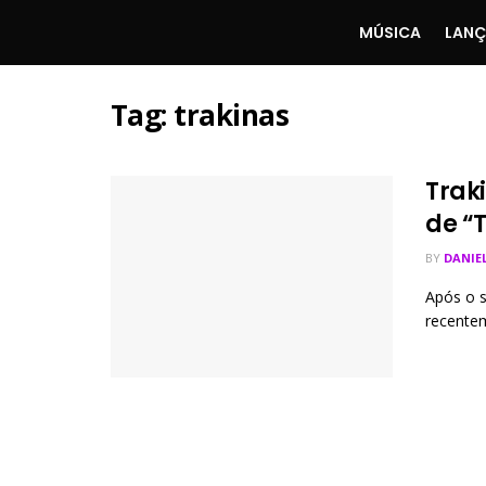
MÚSICA
LAN
Tag:
trakinas
Traki
de “
BY
DANIE
Após o s
recentem