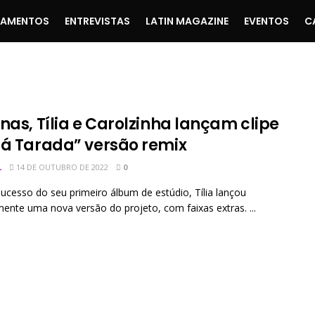
ÇAMENTOS
ENTREVISTAS
LATIN MAGAZINE
EVENTOS
C
nas, Tília e Carolzinha lançam clipe
Tá Tarada” versão remix
L
14 DE OUTUBRO DE 2022
0
ucesso do seu primeiro álbum de estúdio, Tília lançou
ente uma nova versão do projeto, com faixas extras. ...