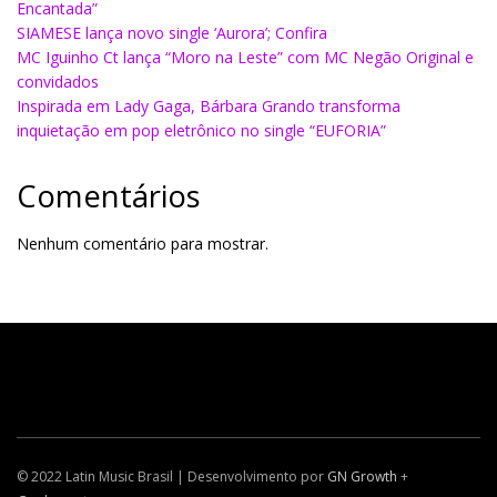
Encantada”
SIAMESE lança novo single ‘Aurora’; Confira
MC Iguinho Ct lança “Moro na Leste” com MC Negão Original e
convidados
Inspirada em Lady Gaga, Bárbara Grando transforma
inquietação em pop eletrônico no single “EUFORIA”
Comentários
Nenhum comentário para mostrar.
© 2022 Latin Music Brasil | Desenvolvimento por
GN Growth
+