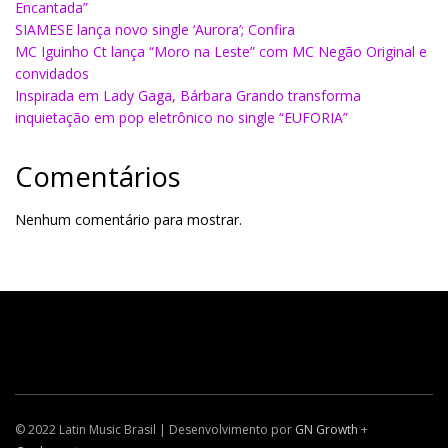
Encantada”
SIAMESE lança novo single ‘Aurora’; Confira
MC Iguinho Ct lança “Moro na Leste” com MC Negão Original e
convidados
Inspirada em Lady Gaga, Bárbara Grando transforma
inquietação em pop eletrônico no single “EUFORIA”
Comentários
Nenhum comentário para mostrar.
© 2022 Latin Music Brasil | Desenvolvimento por
GN Growth
+