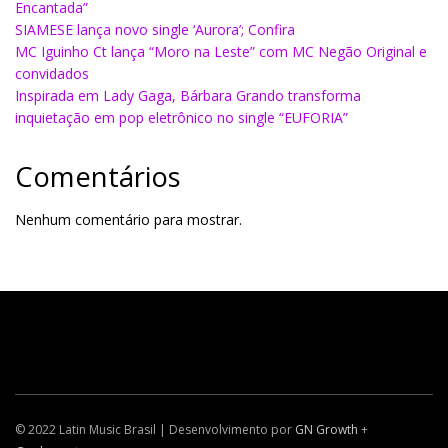
Encantada”
SIAMESE lança novo single ‘Aurora’; Confira
MC Iguinho Ct lança “Moro na Leste” com MC Negão Original e
convidados
Inspirada em Lady Gaga, Bárbara Grando transforma
inquietação em pop eletrônico no single “EUFORIA”
Comentários
Nenhum comentário para mostrar.
© 2022 Latin Music Brasil | Desenvolvimento por
GN Growth
+