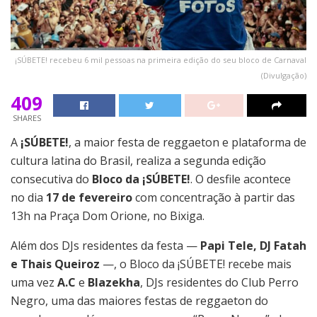
¡SÚBETE! recebeu 6 mil pessoas na primeira edição do seu bloco de Carnaval
(Divulgação)
409
SHARES
A
¡SÚBETE!
, a maior festa de reggaeton e plataforma de
cultura latina do Brasil, realiza a segunda edição
consecutiva do
Bloco da ¡SÚBETE!
. O desfile acontece
no dia
17 de fevereiro
com concentração à partir das
13h na Praça Dom Orione, no Bixiga.
Além dos DJs residentes da festa —
Papi Tele, DJ Fatah
e Thais Queiroz
—, o Bloco da ¡SÚBETE! recebe mais
uma vez
A.C
e
Blazekha
, DJs residentes do Club Perro
Negro, uma das maiores festas de reggaeton do