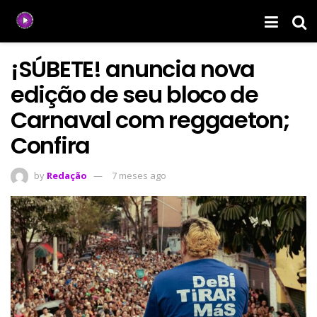
¡SÚBETE! anuncia nova
edição de seu bloco de
Carnaval com reggaeton;
Confira
by
Redação
7 meses ago