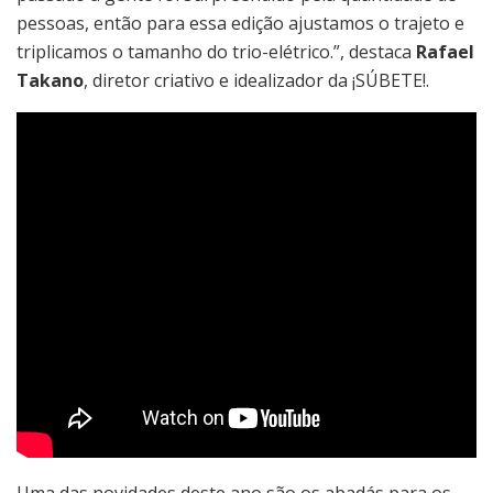
pessoas, então para essa edição ajustamos o trajeto e
triplicamos o tamanho do trio-elétrico.”, destaca
Rafael
Takano
, diretor criativo e idealizador da ¡SÚBETE!.