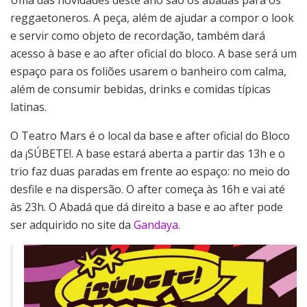
Uma das novidades deste ano são os abadás para os
reggaetoneros. A peça, além de ajudar a compor o look
e servir como objeto de recordação, também dará
acesso à base e ao after oficial do bloco. A base será um
espaço para os foliões usarem o banheiro com calma,
além de consumir bebidas, drinks e comidas típicas
latinas.
O Teatro Mars é o local da base e after oficial do Bloco
da ¡SÚBETE!. A base estará aberta a partir das 13h e o
trio faz duas paradas em frente ao espaço: no meio do
desfile e na dispersão. O after começa às 16h e vai até
às 23h. O Abadá que dá direito a base e ao after pode
ser adquirido no site da
Gandaya
.