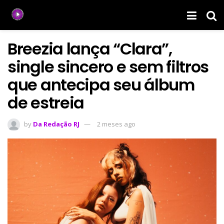
Breezia lança “Clara”,
single sincero e sem filtros
que antecipa seu álbum
de estreia
by
Da Redação RJ
2 meses ago