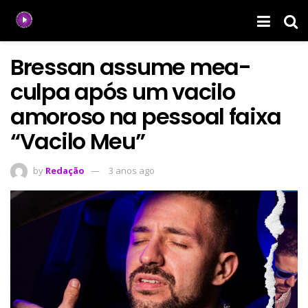
Bressan assume mea-
culpa após um vacilo
amoroso na pessoal faixa
“Vacilo Meu”
by
Redação
3 anos ago